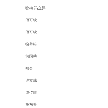
咏梅 冯立昇
傅可钦
傅可钦
徐善松
詹国荣
郑金
许立哉
谭传胜
符东升